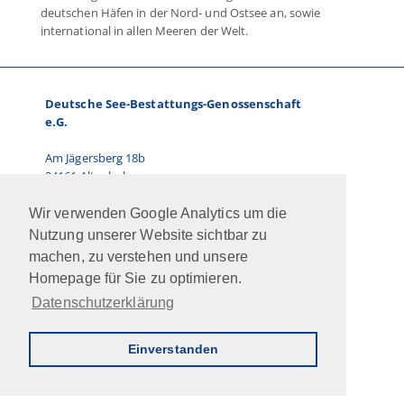
deutschen Häfen in der Nord- und Ostsee an, sowie
international in allen Meeren der Welt.
Deutsche See-Bestattungs-Genossenschaft
e.G.
Am Jägersberg 18b
24161 Altenholz
Telefon: 0431.66 67 87-0
Wir verwenden Google Analytics um die
E-Mail: info@dsbg.de
Nutzung unserer Website sichtbar zu
machen, zu verstehen und unsere
Vorstand:
Homepage für Sie zu optimieren.
Ralf Paulsen, Marcus Kühn
Datenschutzerklärung
Jobs
Intern
Newsletter
AGB
Impressum
Datenschutz
Kontakt
Einverstanden