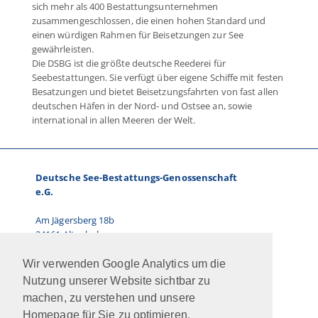
sich mehr als 400 Bestattungsunternehmen
zusammengeschlossen, die einen hohen Standard und
einen würdigen Rahmen für Beisetzungen zur See
gewährleisten.
Die DSBG ist die größte deutsche Reederei für
Seebestattungen. Sie verfügt über eigene Schiffe mit festen
Besatzungen und bietet Beisetzungsfahrten von fast allen
deutschen Häfen in der Nord- und Ostsee an, sowie
international in allen Meeren der Welt.
Deutsche See-Bestattungs-Genossenschaft
e.G.
Am Jägersberg 18b
24161 Altenholz
Telefon: 0431.66 67 87-0
Wir verwenden Google Analytics um die
E-Mail: info@dsbg.de
Nutzung unserer Website sichtbar zu
machen, zu verstehen und unsere
Vorstand:
Homepage für Sie zu optimieren.