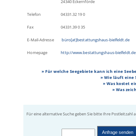
24340 Eckernförde
Telefon
04331.32 19 0
Fax
04331.39 0 35
E-Mail-Adresse
büro[at]bestattungshaus-bielfeldt.de
Homepage
http://www.bestattungshaus-bielfeldt.de
» Für welche Seegebiete kann ich eine See
» Wie läuft eine
» Was kostet e
» Was zeic
Für eine alternative Suche geben Sie bitte Ihre Postleitzahl a