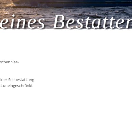
eines Bestatte
tschen See-
 einer Seebestattung
t uneingeschränkt