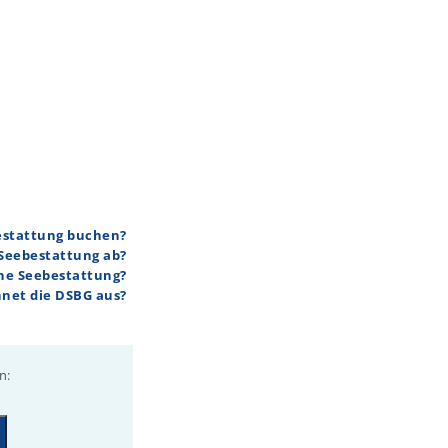
bestattung buchen?
 Seebestattung ab?
ine Seebestattung?
hnet die DSBG aus?
n: