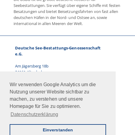
Seebestattungen. Sie verfügt über eigene Schiffe mit festen
Besatzungen und bietet Beisetzungsfahrten von fast allen
deutschen Häfen in der Nord- und Ostsee an, sowie
international in allen Meeren der Welt.
Deutsche See-Bestattungs-Genossenschaft
e.G.
Am Jägersberg 18b
24161 Altenholz
Telefon: 0431.66 67 87-0
Wir verwenden Google Analytics um die
E-Mail: info@dsbg.de
Nutzung unserer Website sichtbar zu
machen, zu verstehen und unsere
Vorstand:
Homepage für Sie zu optimieren.
Ralf Paulsen, Marcus Kühn
Datenschutzerklärung
Jobs
Intern
Newsletter
AGB
Impressum
Datenschutz
Kontakt
Einverstanden