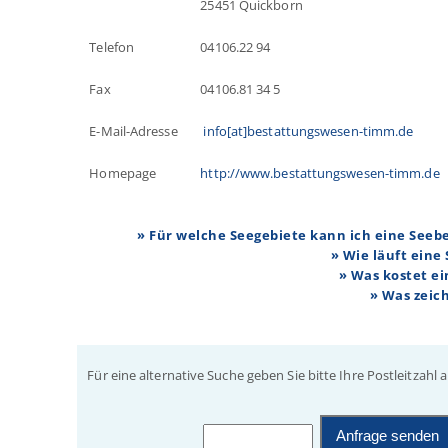
25451 Quickborn
Telefon
04106.22 94
Fax
04106.81 34 5
E-Mail-Adresse
info[at]bestattungswesen-timm.de
Homepage
http://www.bestattungswesen-timm.de
» Für welche Seegebiete kann ich eine See
» Wie läuft eine
» Was kostet e
» Was zeic
Für eine alternative Suche geben Sie bitte Ihre Postleitzahl a