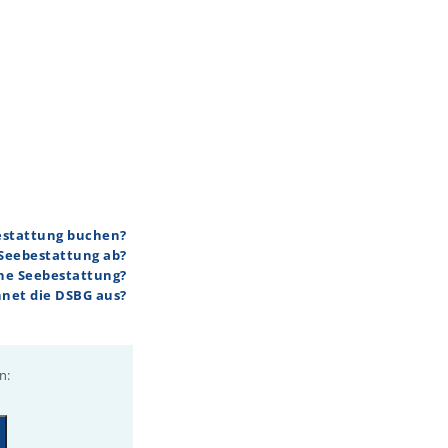
bestattung buchen?
 Seebestattung ab?
ine Seebestattung?
hnet die DSBG aus?
n: