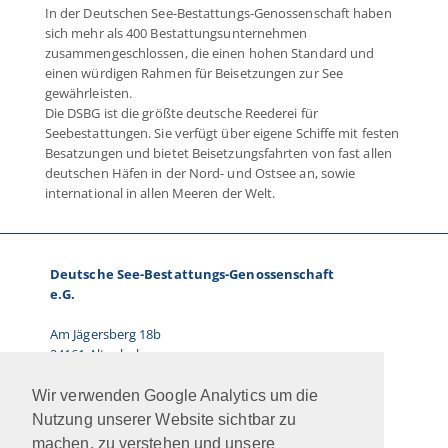
In der Deutschen See-Bestattungs-Genossenschaft haben
sich mehr als 400 Bestattungsunternehmen
zusammengeschlossen, die einen hohen Standard und
einen würdigen Rahmen für Beisetzungen zur See
gewährleisten.
Die DSBG ist die größte deutsche Reederei für
Seebestattungen. Sie verfügt über eigene Schiffe mit festen
Besatzungen und bietet Beisetzungsfahrten von fast allen
deutschen Häfen in der Nord- und Ostsee an, sowie
international in allen Meeren der Welt.
Deutsche See-Bestattungs-Genossenschaft
e.G.
Am Jägersberg 18b
24161 Altenholz
Telefon: 0431.66 67 87-0
Wir verwenden Google Analytics um die
E-Mail: info@dsbg.de
Nutzung unserer Website sichtbar zu
machen, zu verstehen und unsere