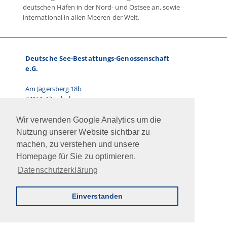
deutschen Häfen in der Nord- und Ostsee an, sowie
international in allen Meeren der Welt.
Deutsche See-Bestattungs-Genossenschaft
e.G.
Am Jägersberg 18b
24161 Altenholz
Telefon: 0431.66 67 87-0
Wir verwenden Google Analytics um die
E-Mail: info@dsbg.de
Nutzung unserer Website sichtbar zu
machen, zu verstehen und unsere
Vorstand:
Homepage für Sie zu optimieren.
Ralf Paulsen, Marcus Kühn
Datenschutzerklärung
Jobs
Intern
Newsletter
AGB
Impressum
Datenschutz
Kontakt
Einverstanden