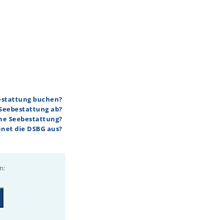
bestattung buchen?
 Seebestattung ab?
ine Seebestattung?
hnet die DSBG aus?
n: