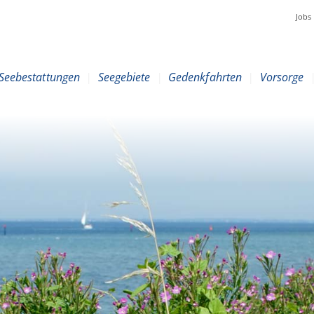
Jobs
Seebestattungen
|
Seegebiete
|
Gedenkfahrten
|
Vorsorge