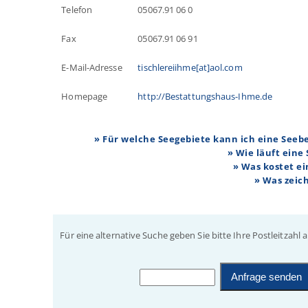
Telefon
05067.91 06 0
Fax
05067.91 06 91
E-Mail-Adresse
tischlereiihme[at]aol.com
Homepage
http://Bestattungshaus-Ihme.de
» Für welche Seegebiete kann ich eine See
» Wie läuft eine
» Was kostet e
» Was zeic
Für eine alternative Suche geben Sie bitte Ihre Postleitzahl a