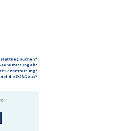
bestattung buchen?
 Seebestattung ab?
ine Seebestattung?
hnet die DSBG aus?
n: