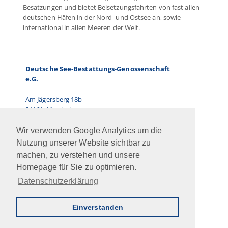
Besatzungen und bietet Beisetzungsfahrten von fast allen
deutschen Häfen in der Nord- und Ostsee an, sowie
international in allen Meeren der Welt.
Deutsche See-Bestattungs-Genossenschaft
e.G.
Am Jägersberg 18b
24161 Altenholz
Telefon: 0431.66 67 87-0
Wir verwenden Google Analytics um die
E-Mail: info@dsbg.de
Nutzung unserer Website sichtbar zu
machen, zu verstehen und unsere
Vorstand:
Homepage für Sie zu optimieren.
Ralf Paulsen, Marcus Kühn
Datenschutzerklärung
Jobs
Intern
Newsletter
AGB
Impressum
Datenschutz
Kontakt
Einverstanden