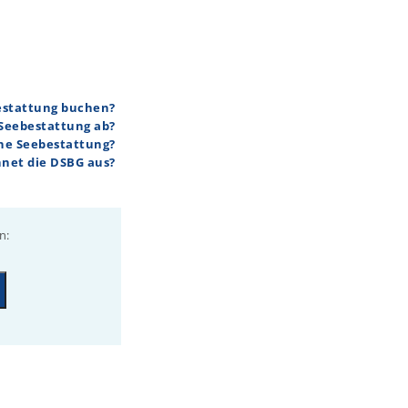
bestattung buchen?
 Seebestattung ab?
ine Seebestattung?
hnet die DSBG aus?
n: