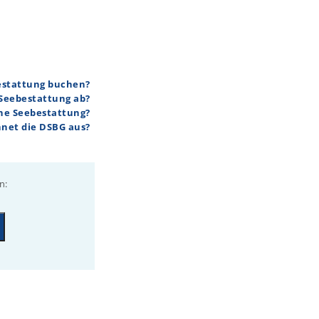
bestattung buchen?
 Seebestattung ab?
ine Seebestattung?
hnet die DSBG aus?
n: