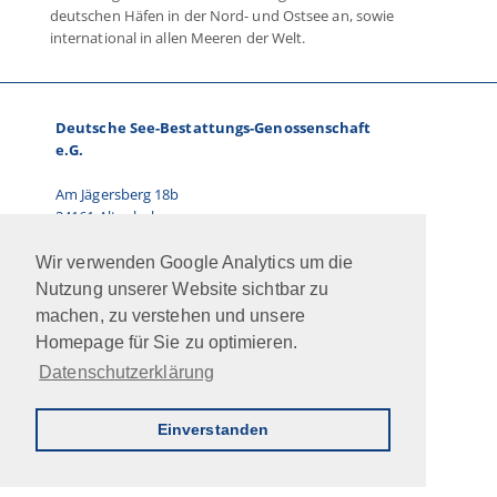
deutschen Häfen in der Nord- und Ostsee an, sowie
international in allen Meeren der Welt.
Deutsche See-Bestattungs-Genossenschaft
e.G.
Am Jägersberg 18b
24161 Altenholz
Telefon: 0431.66 67 87-0
Wir verwenden Google Analytics um die
E-Mail: info@dsbg.de
Nutzung unserer Website sichtbar zu
machen, zu verstehen und unsere
Vorstand:
Homepage für Sie zu optimieren.
Ralf Paulsen, Marcus Kühn
Datenschutzerklärung
Jobs
Intern
Newsletter
AGB
Impressum
Datenschutz
Kontakt
Einverstanden