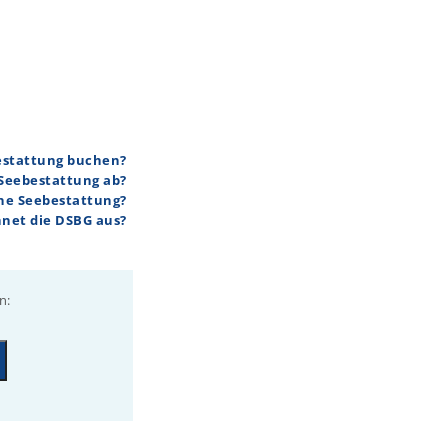
bestattung buchen?
 Seebestattung ab?
ine Seebestattung?
hnet die DSBG aus?
n: