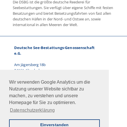
Die DSBG ist die größte deutsche Reederei für
Seebestattungen. Sie verfügt über eigene Schiffe mit festen
Besatzungen und bietet Beisetzungsfahrten von fast allen
deutschen Häfen in der Nord- und Ostsee an, sowie
international in allen Meeren der Welt.
Deutsche See-Bestattungs-Genossenschaft
e.G.
Am Jägersberg 18b
24161 Altenholz
Telefon: 0431.66 67 87-0
Wir verwenden Google Analytics um die
E-Mail: info@dsbg.de
Nutzung unserer Website sichtbar zu
machen, zu verstehen und unsere
Vorstand:
Homepage für Sie zu optimieren.
Ralf Paulsen, Marcus Kühn
Datenschutzerklärung
Jobs
Intern
Newsletter
AGB
Impressum
Datenschutz
Kontakt
Einverstanden