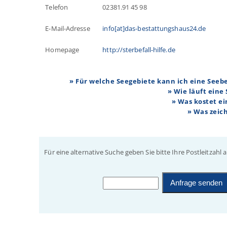
Telefon
02381.91 45 98
E-Mail-Adresse
info[at]das-bestattungshaus24.de
Homepage
http://sterbefall-hilfe.de
» Für welche Seegebiete kann ich eine See
» Wie läuft eine
» Was kostet e
» Was zeic
Für eine alternative Suche geben Sie bitte Ihre Postleitzahl a