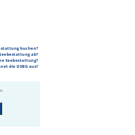
bestattung buchen?
 Seebestattung ab?
ine Seebestattung?
hnet die DSBG aus?
n: