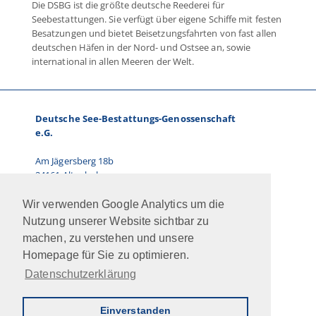
Die DSBG ist die größte deutsche Reederei für
Seebestattungen. Sie verfügt über eigene Schiffe mit festen
Besatzungen und bietet Beisetzungsfahrten von fast allen
deutschen Häfen in der Nord- und Ostsee an, sowie
international in allen Meeren der Welt.
Deutsche See-Bestattungs-Genossenschaft
e.G.
Am Jägersberg 18b
24161 Altenholz
Telefon: 0431.66 67 87-0
Wir verwenden Google Analytics um die
E-Mail: info@dsbg.de
Nutzung unserer Website sichtbar zu
machen, zu verstehen und unsere
Vorstand:
Homepage für Sie zu optimieren.
Ralf Paulsen, Marcus Kühn
Datenschutzerklärung
Jobs
Intern
Newsletter
AGB
Impressum
Datenschutz
Kontakt
Einverstanden