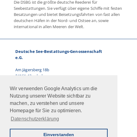
Die DSBG ist die größte deutsche Reederei für
Seebestattungen. Sie verfügt über eigene Schiffe mit festen
Besatzungen und bietet Beisetzungsfahrten von fast allen
deutschen Häfen in der Nord- und Ostsee an, sowie
international in allen Meeren der Welt.
Deutsche See-Bestattungs-Genossenschaft
e.G.
Am Jägersberg 18b
24161 Altenholz
Telefon: 0431.66 67 87-0
Wir verwenden Google Analytics um die
E-Mail: info@dsbg.de
Nutzung unserer Website sichtbar zu
machen, zu verstehen und unsere
Vorstand:
Homepage für Sie zu optimieren.
Ralf Paulsen, Marcus Kühn
Datenschutzerklärung
Jobs
Intern
Newsletter
AGB
Impressum
Datenschutz
Kontakt
Einverstanden