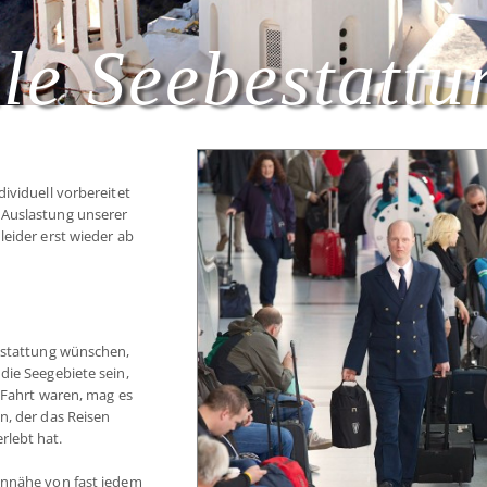
ale Seebestatt
ividuell vorbereitet
 Auslastung unserer
eider erst wieder ab
bestattung wünschen,
die Seegebiete sein,
r Fahrt waren, mag es
n, der das Reisen
erlebt hat.
ennähe von fast jedem