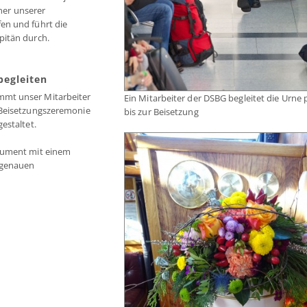
iner unserer
en und führt die
pitän durch.
begleiten
mmt unser Mitarbeiter
Ein Mitarbeiter der DSBG begleitet die Urne 
 Beisetzungszeremonie
bis zur Beisetzung
estaltet.
okument mit einem
 genauen