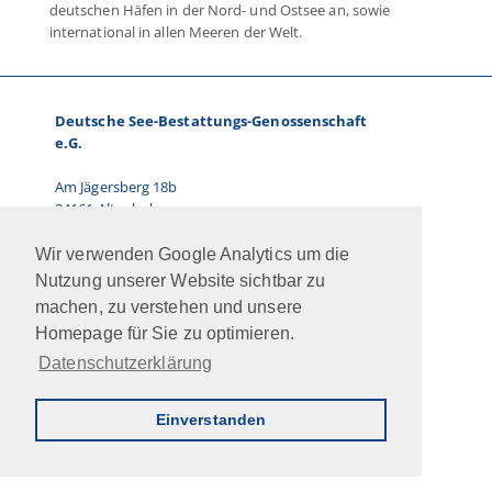
deutschen Häfen in der Nord- und Ostsee an, sowie
international in allen Meeren der Welt.
Deutsche See-Bestattungs-Genossenschaft
e.G.
Am Jägersberg 18b
24161 Altenholz
Telefon: 0431.66 67 87-0
Wir verwenden Google Analytics um die
E-Mail: info@dsbg.de
Nutzung unserer Website sichtbar zu
machen, zu verstehen und unsere
Vorstand:
Homepage für Sie zu optimieren.
Ralf Paulsen, Marcus Kühn
Datenschutzerklärung
Jobs
Intern
Newsletter
AGB
Impressum
Datenschutz
Kontakt
Einverstanden