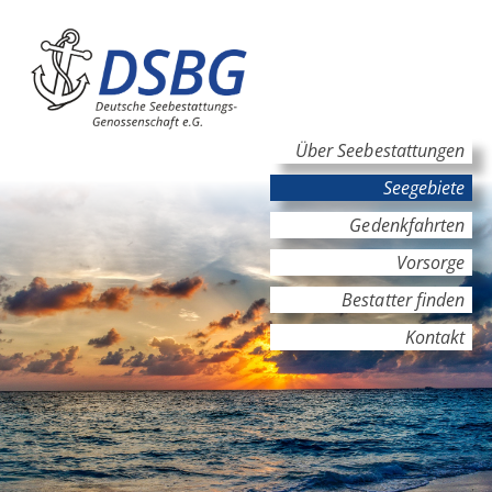
Hauptinhalt
Hauptnavigation
Über Seebestattungen
Seegebiete
Gedenkfahrten
Vorsorge
Bestatter finden
Kontakt