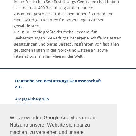
In der Deutschen See-Bestattungs-Genossenschaft haben
sich mehr als 400 Bestattungsunternehmen
zusammengeschlossen, die einen hohen Standard und
einen würdigen Rahmen für Beisetzungen zur See
gewährleisten.
Die DSBG ist die größte deutsche Reederei für
Seebestattungen. Sie verfügt über eigene Schiffe mit festen
Besatzungen und bietet Beisetzungsfahrten von fast allen
deutschen Häfen in der Nord- und Ostsee an, sowie
international in allen Meeren der Welt.
Deutsche See-Bestattungs-Genossenschaft
e.G.
Am Jägersberg 18b
24161 Altenholz
Telefon: 0431.66 67 87-0
Wir verwenden Google Analytics um die
E-Mail: info@dsbg.de
Nutzung unserer Website sichtbar zu
machen, zu verstehen und unsere
Vorstand: